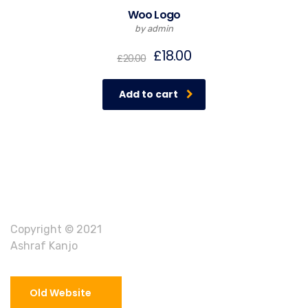
Woo Logo
by admin
£
18.00
£
20.00
Add to cart
Copyright © 2021
Ashraf Kanjo
Old Website